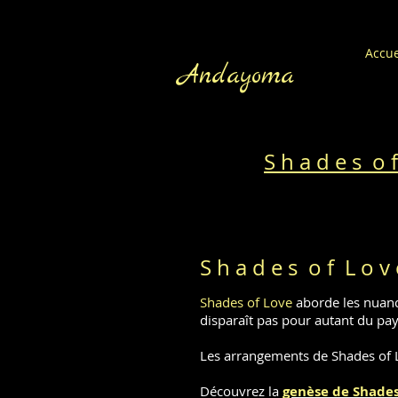
Accue
Andayoma
S h a d e s o 
S h a d e s o f L o v 
Shades of Love
aborde les nuanc
disparaît pas pour autant du pa
Les arrangements de Shades of 
Découvrez la
genèse de
Shades