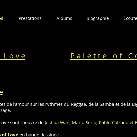
il
Prestations
Albums
Biographie
Écoute
f L o v e
Palette of C
e
es de l’amour sur les rythmes du Reggae, de la Samba et de la B
ysage.
Love sont l'oeuvre de
Joshua Wan, Mario Serio, Pablo Calzado
et
 of Love
en bande dessinée